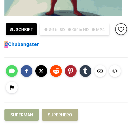
BIJSCHRIFT
● Gif in SD
● Gif in HD
● MP4
C
Chubangster
SUPERMAN
SUPERHERO