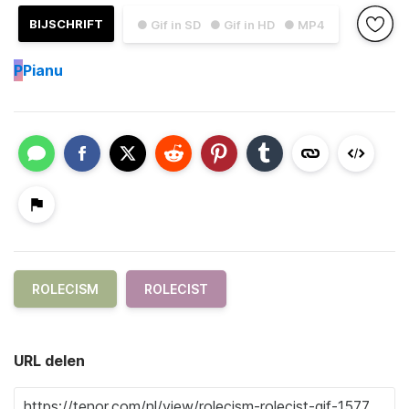
BIJSCHRIFT
● Gif in SD
● Gif in HD
● MP4
P
Pianu
ROLECISM
ROLECIST
URL delen