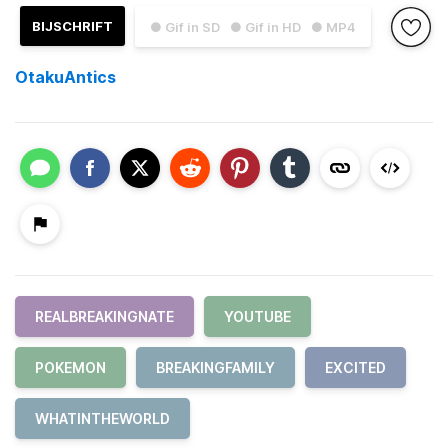
BIJSCHRIFT
● Gif in SD
● Gif in HD
● MP4
OtakuAntics
REALBREAKINGNATE
YOUTUBE
POKEMON
BREAKINGFAMILY
EXCITED
WHATINTHEWORLD