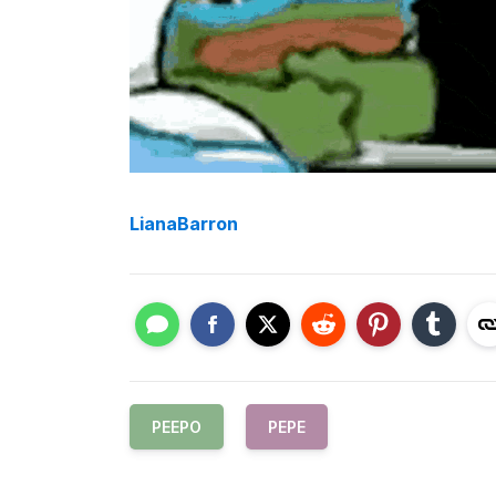
LianaBarron
PEEPO
PEPE