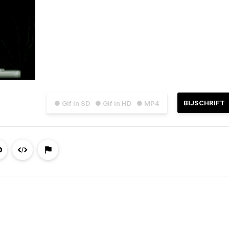
BIJSCHRIFT
● Gif in SD
● Gif in HD
● MP4