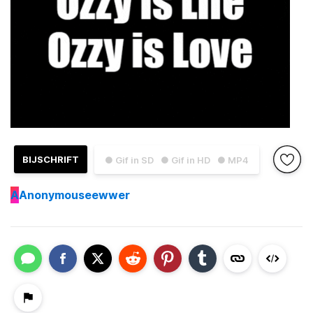
BIJSCHRIFT
● Gif in SD
● Gif in HD
● MP4
A
Anonymouseewwer