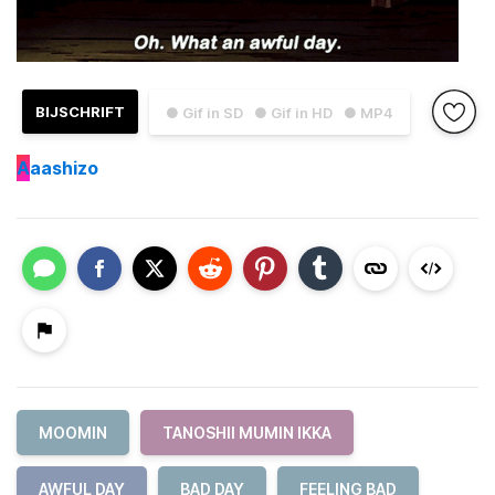
BIJSCHRIFT
● Gif in SD
● Gif in HD
● MP4
A
aashizo
MOOMIN
TANOSHII MUMIN IKKA
AWFUL DAY
BAD DAY
FEELING BAD