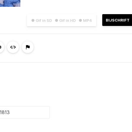
BIJSCHRIFT
● Gif in SD
● Gif in HD
● MP4