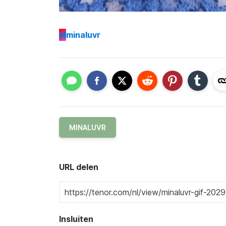
M
minaluvr
MINALUVR
URL delen
Insluiten