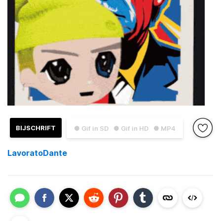
BIJSCHRIFT
● Gif in SD
● Gif in HD
● MP4
LavoratoDante