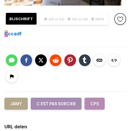
BIJSCHRIFT
● Gif in SD
● Gif in HD
● MP4
C
ccadf
JAMY
C EST PAS SORCIER
CPS
URL delen