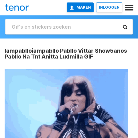
MAKEN
INLOGGEN
Iampablloiampabllo Pabllo Vittar Show5anos
Pabllo Na Tnt Anitta Ludmilla GIF