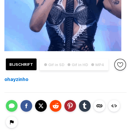
BIJSCHRIFT
● Gif in SD
● Gif in HD
● MP4
ohayzinho