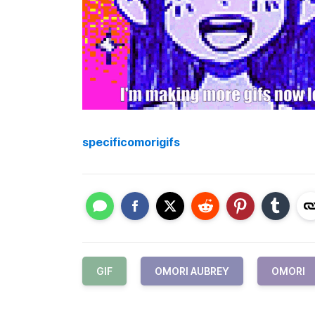
specificomorigifs
GIF
OMORI AUBREY
OMORI