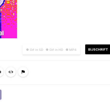
BIJSCHRIFT
● Gif in SD
● Gif in HD
● MP4