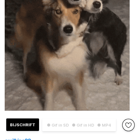
BIJSCHRIFT
● Gif in SD
● Gif in HD
● MP4