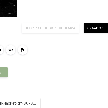
BIJSCHRIFT
● Gif in SD
● Gif in HD
● MP4
ET