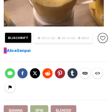
BIJSCHRIFT
● Gif in SD
● Gif in HD
● MP4
A
AliceSenpai
BANANA
SPIN
BLENDER