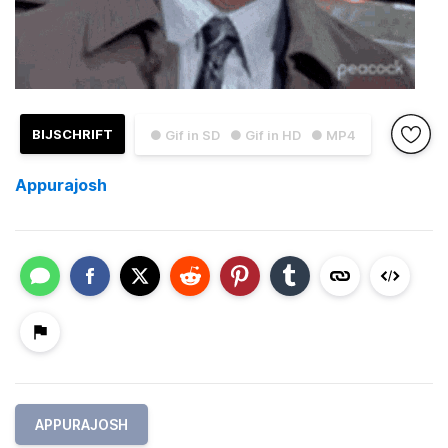
BIJSCHRIFT
● Gif in SD
● Gif in HD
● MP4
Appurajosh
APPURAJOSH