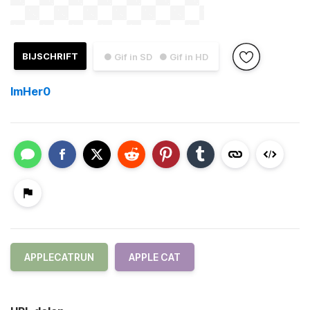
BIJSCHRIFT
● Gif in SD
● Gif in HD
ImHer0
APPLECATRUN
APPLE CAT