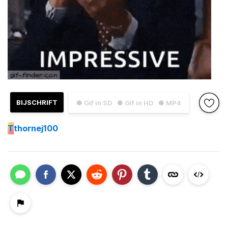
BIJSCHRIFT
● Gif in SD
● Gif in HD
● MP4
T
thornej100