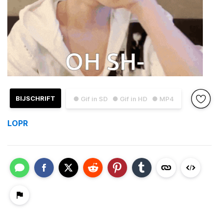
BIJSCHRIFT
● Gif in SD
● Gif in HD
● MP4
LOPR