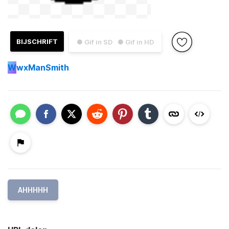
BIJSCHRIFT
● Gif in SD
● Gif in HD
W
wxManSmith
AHHHHH