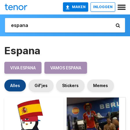
MAKEN
INLOGGEN
Espana
VIVA ESPANA
VAMOS ESPANA
Alles
Gif'jes
Stickers
Memes