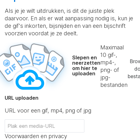
Als je je wilt uitdrukken, is dit de juiste plek
daarvoor. En als er wat aanpassing nodig is, kun je
de gif's inkorten, bijsnijden en van een bijschrift
voorzien voordat je ze deelt.
Maximaal
10
gif-,
Slepen en
Bro
mp4-,
neerzetten
om hier te
do
png- of
uploaden
best
jpg-
bestanden
URL uploaden
URL voor een gif, mp4, png of jpg
Voorwaarden en privacy