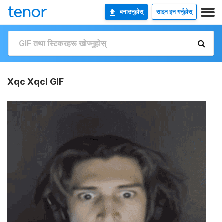
बनाउनुहोस्
साइन इन गर्नुहोस्
Xqc Xqcl GIF