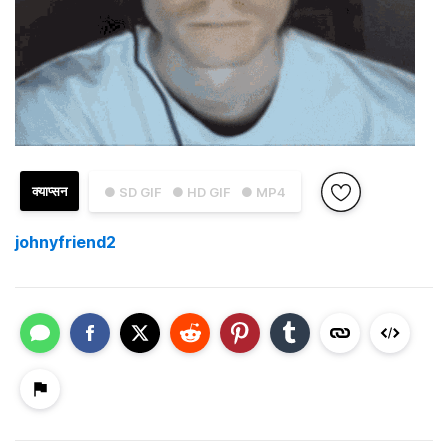
क्याप्सन
● SD GIF
● HD GIF
● MP4
johnyfriend2