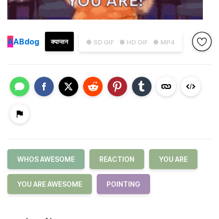
A
ABdog
क्याप्सन
● SD GIF
● HD GIF
● MP4
WHOS AWESOME
REACTION
YOU ARE
YOU ARE AWESOME
POINTING