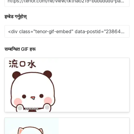
इम्बेड गर्नुहोस्
सम्बन्धित GIF हरू