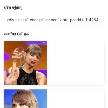
इम्बेड गर्नुहोस्
सम्बन्धित GIF हरू