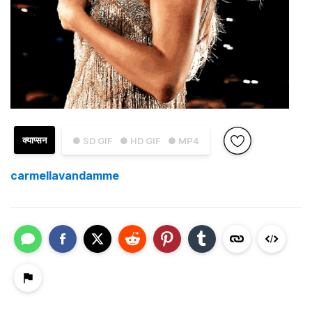
क्याप्सन
● SD GIF
● HD GIF
● MP4
carmellavandamme