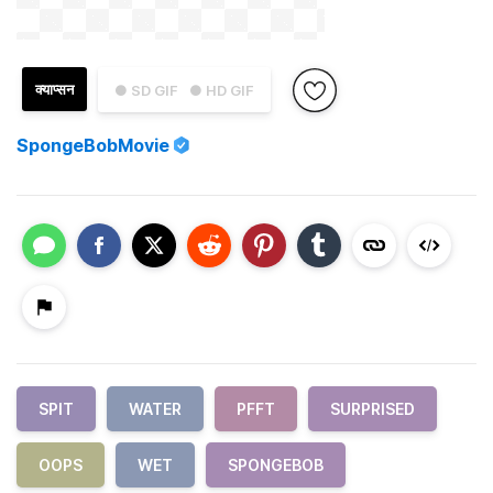
क्याप्सन
● SD GIF
● HD GIF
SpongeBobMovie
SPIT
WATER
PFFT
SURPRISED
OOPS
WET
SPONGEBOB