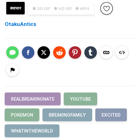
क्याप्सन
● SD GIF
● HD GIF
● MP4
OtakuAntics
REALBREAKINGNATE
YOUTUBE
POKEMON
BREAKINGFAMILY
EXCITED
WHATINTHEWORLD