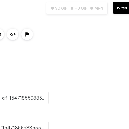
क्याप्सन
● SD GIF
● HD GIF
● MP4