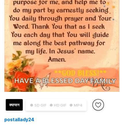
क्याप्सन
● SD GIF
● HD GIF
● MP4
postallady24