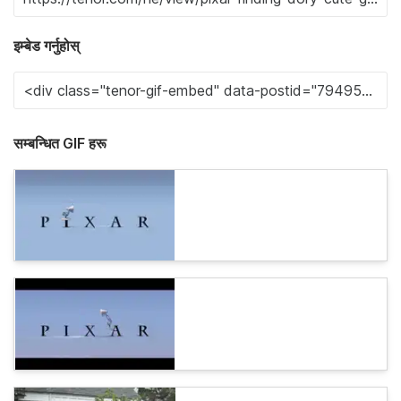
इम्बेड गर्नुहोस्
सम्बन्धित GIF हरू