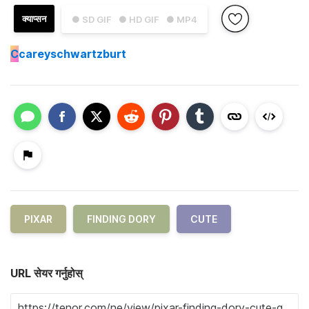
क्याप्सन
● SD GIF
● HD GIF
● MP4
C
careyschwartzburt
PIXAR
FINDING DORY
CUTE
URL सेयर गर्नुहोस्