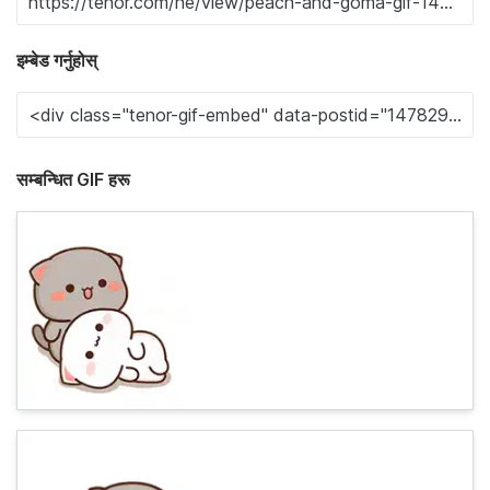
इम्बेड गर्नुहोस्
सम्बन्धित GIF हरू