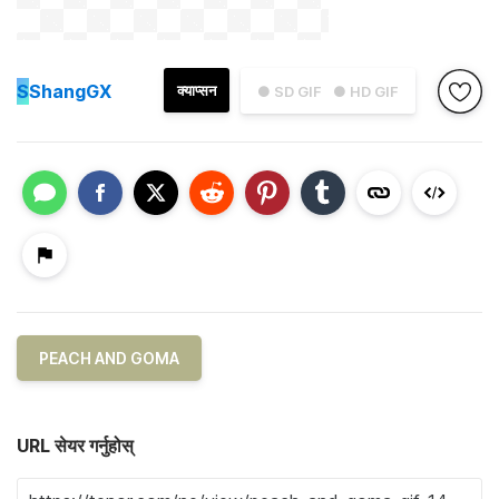
S
ShangGX
क्याप्सन
● SD GIF
● HD GIF
PEACH AND GOMA
URL सेयर गर्नुहोस्