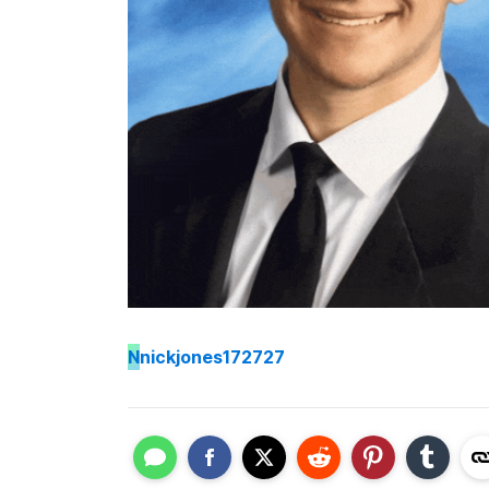
N
nickjones172727