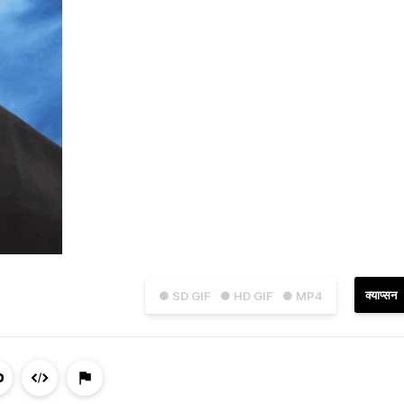
क्याप्सन
● SD GIF
● HD GIF
● MP4