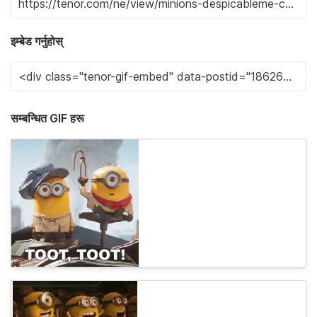
इम्बेड गर्नुहोस्
सम्बन्धित GIF हरू