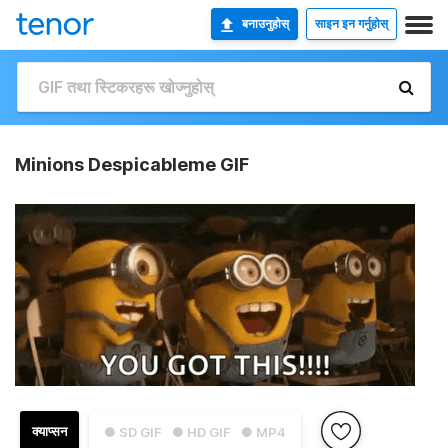
बनाउनुहोस्
साइन इन गर्नुहोस्
Minions Despicableme GIF
क्याप्सन
● SD GIF
● HD GIF
● MP4