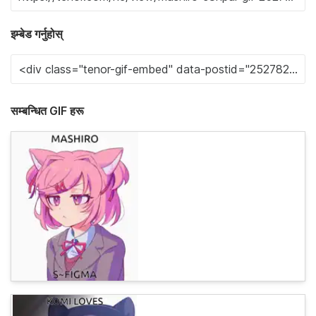
इम्बेड गर्नुहोस्
सम्बन्धित GIF हरू