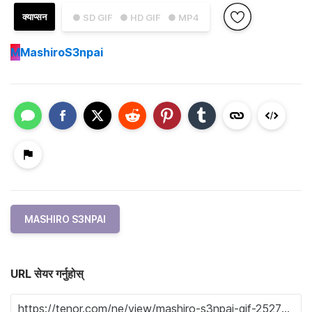
क्याप्सन
● SD GIF
● HD GIF
● MP4
M
MashiroS3npai
MASHIRO S3NPAI
URL सेयर गर्नुहोस्