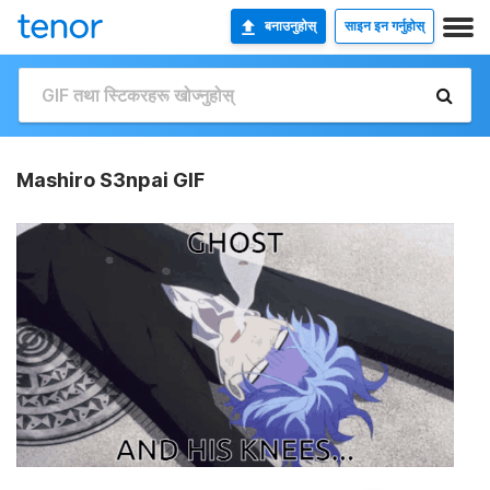
बनाउनुहोस्
साइन इन गर्नुहोस्
Mashiro S3npai GIF