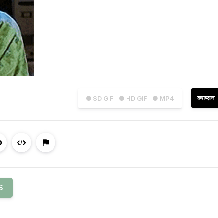
क्याप्सन
● SD GIF
● HD GIF
● MP4
S