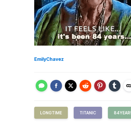
EmilyChavez
LONGTIME
TITANIC
84YEAR