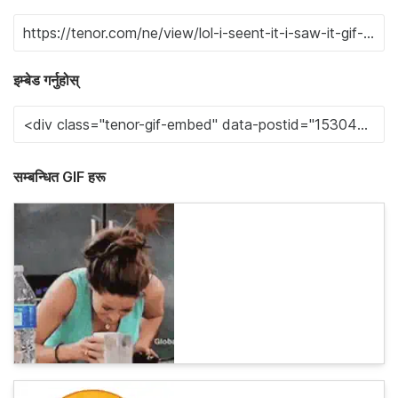
इम्बेड गर्नुहोस्
सम्बन्धित GIF हरू