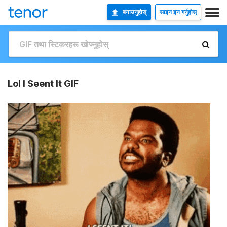
बनाउनुहोस्
साइन इन गर्नुहोस्
Lol I Seent It GIF