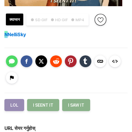
क्याप्सन
● SD GIF
● HD GIF
● MP4
N
NelliSky
LOL
I SEENT IT
I SAW IT
URL सेयर गर्नुहोस्