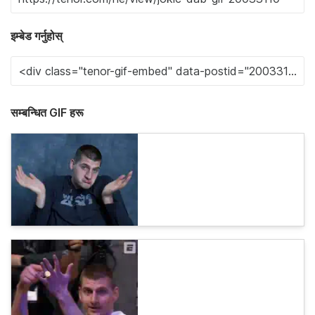
इम्बेड गर्नुहोस्
सम्बन्धित GIF हरू