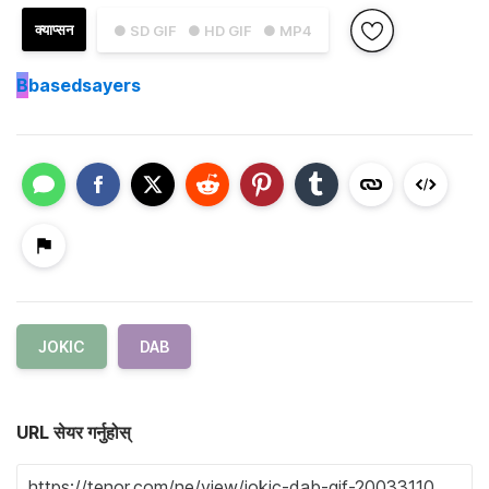
क्याप्सन
● SD GIF
● HD GIF
● MP4
B
basedsayers
JOKIC
DAB
URL सेयर गर्नुहोस्