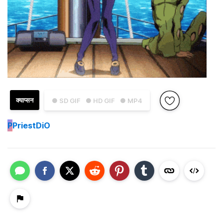
क्याप्सन
● SD GIF
● HD GIF
● MP4
P
PriestDiO