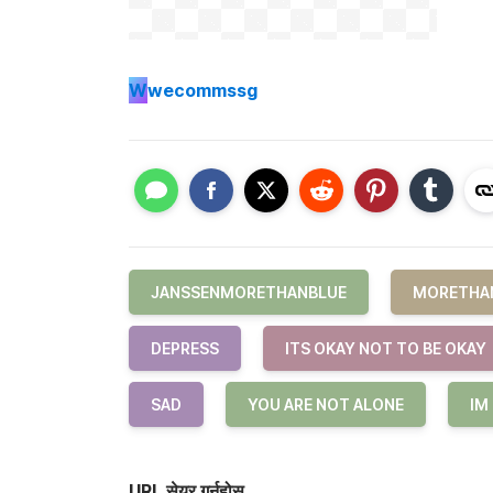
W
wecommssg
JANSSENMORETHANBLUE
MORETHA
DEPRESS
ITS OKAY NOT TO BE OKAY
SAD
YOU ARE NOT ALONE
IM
URL सेयर गर्नुहोस्