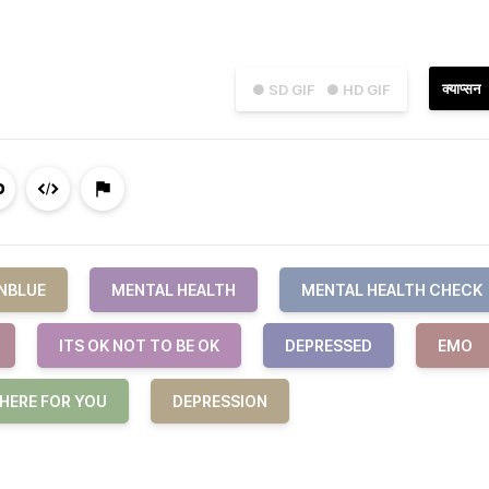
क्याप्सन
● SD GIF
● HD GIF
NBLUE
MENTAL HEALTH
MENTAL HEALTH CHECK
ITS OK NOT TO BE OK
DEPRESSED
EMO
 HERE FOR YOU
DEPRESSION