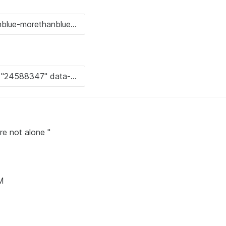
are not alone "
AM