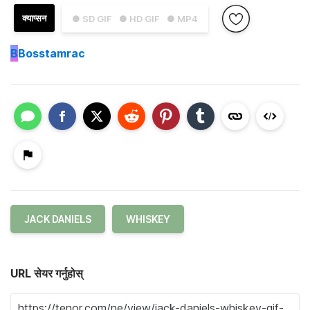
क्याप्सन
● SD GIF
● HD GIF
● MP4
B
Bosstamrac
JACK DANIELS
WHISKEY
URL सेयर गर्नुहोस्