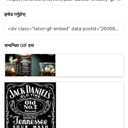
इम्बेड गर्नुहोस्
सम्बन्धित GIF हरू