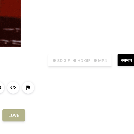
क्याप्सन
● SD GIF
● HD GIF
● MP4
LOVE