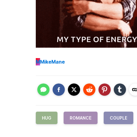
M
MikeMane
HUG
ROMANCE
COUPLE