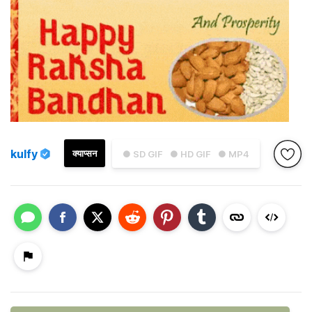
kulfy
क्याप्सन
● SD GIF
● HD GIF
● MP4