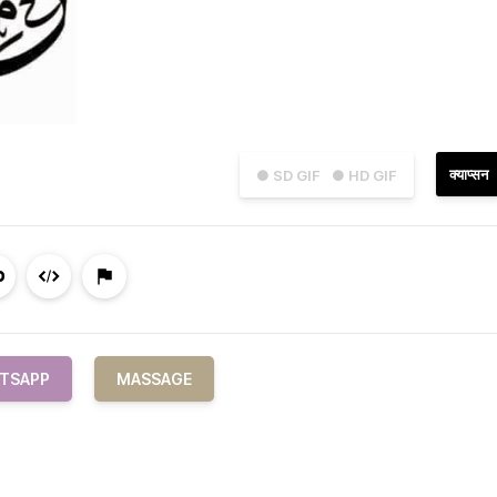
क्याप्सन
● SD GIF
● HD GIF
TSAPP
MASSAGE