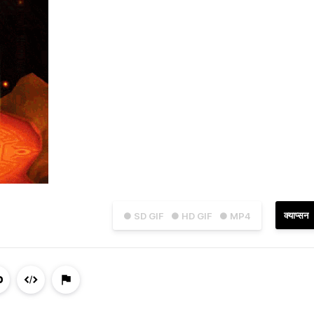
क्याप्सन
● SD GIF
● HD GIF
● MP4