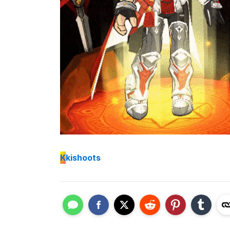
K
kishoots