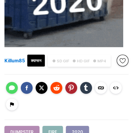
Killum85
क्याप्सन
● SD GIF
● HD GIF
● MP4
DUMPSTER
FIRE
2020