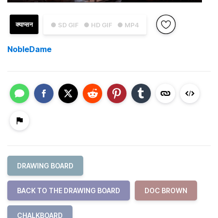
क्याप्सन
● SD GIF
● HD GIF
● MP4
NobleDame
DRAWING BOARD
BACK TO THE DRAWING BOARD
DOC BROWN
CHALKBOARD