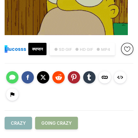
L
lucosss
क्याप्सन
● SD GIF
● HD GIF
● MP4
CRAZY
GOING CRAZY