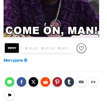
क्याप्सन
● SD GIF
● HD GIF
● MP4
Merryjane