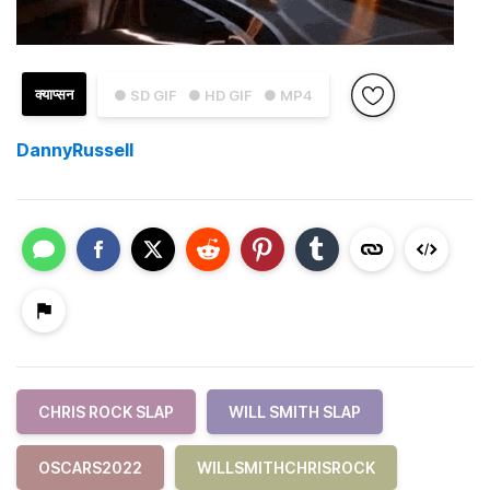
क्याप्सन
● SD GIF
● HD GIF
● MP4
DannyRussell
CHRIS ROCK SLAP
WILL SMITH SLAP
OSCARS2022
WILLSMITHCHRISROCK