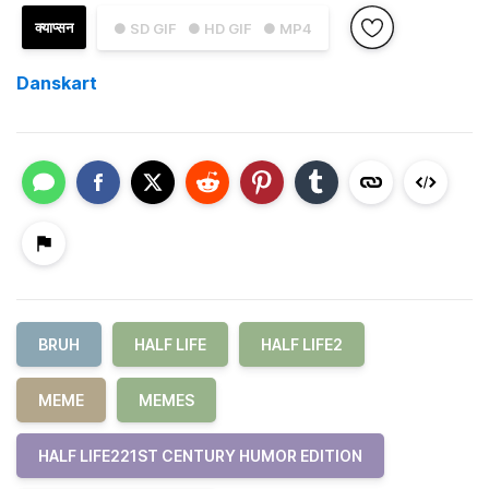
क्याप्सन
● SD GIF
● HD GIF
● MP4
Danskart
BRUH
HALF LIFE
HALF LIFE2
MEME
MEMES
HALF LIFE221ST CENTURY HUMOR EDITION